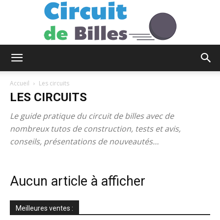
Circuit
Accueil
Les circuits
LES CIRCUITS
de
Le guide pratique du circuit de billes avec de
nombreux tutos de construction, tests et avis,
conseils, présentations de nouveautés…
Billes
Aucun article à afficher
Meilleures ventes :