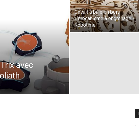
Circuit à bille en bois
« mécanisme à engrenage »
Robotime
Trix avec
oliath